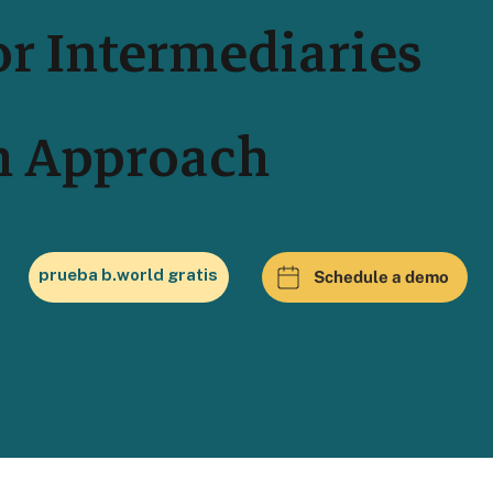
or Intermediaries
n Approach
prueba b.world gratis
Schedule a demo