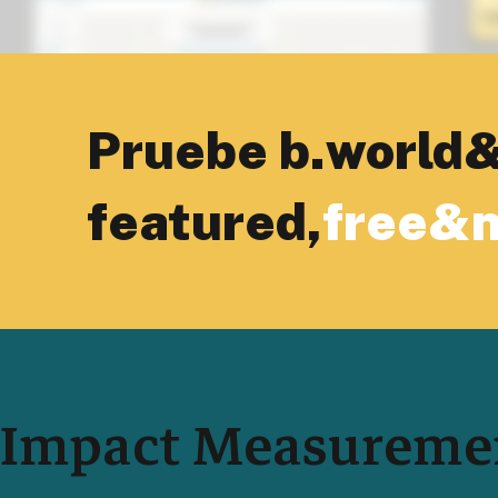
Pruebe b.world&
featured,
free&n
Impact Measuremen