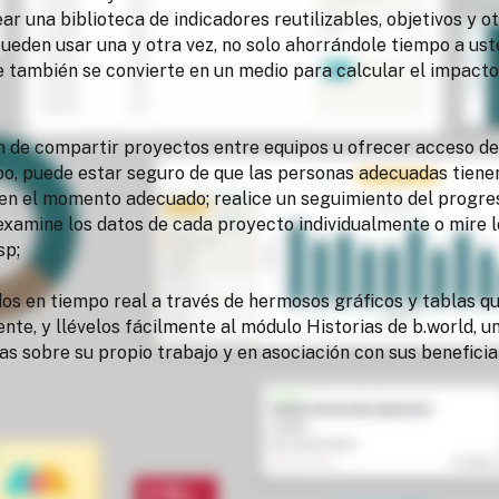
ar una biblioteca de indicadores reutilizables, objetivos y 
ueden usar una y otra vez, no solo ahorrándole tiempo a ust
ue también se convierte en un medio para calcular el impact
 de compartir proyectos entre equipos u ofrecer acceso de 
po, puede estar seguro de que las personas adecuadas tiene
en el momento adecuado; realice un seguimiento del progre
examine los datos de cada proyecto individualmente o mire l
sp;
dos en tiempo real a través de hermosos gráficos y tablas q
te, y llévelos fácilmente al módulo Historias de b.world, u
ias sobre su propio trabajo y en asociación con sus benefici