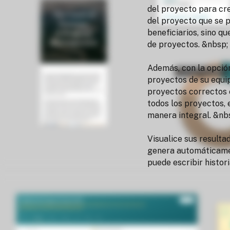
del proyecto para cre
del proyecto que se p
beneficiarios, sino q
de proyectos. &nbsp;
Además, con la opción
proyectos de su equi
proyectos correctos 
todos los proyectos, 
manera integral. &nb
Visualice sus resulta
genera automáticamen
puede escribir histor