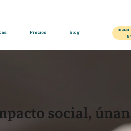
inicia
cas
Precios
Blog
g
mpacto social, únan