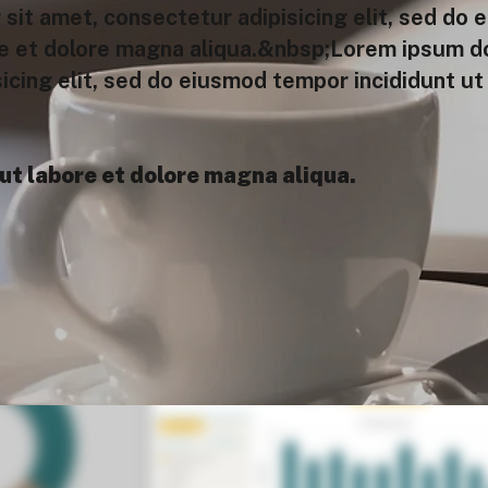
sit amet, consectetur adipisicing elit, sed do
re et dolore magna aliqua.&nbsp;Lorem ipsum do
icing elit, sed do eiusmod tempor incididunt ut
ut labore et dolore magna aliqua.