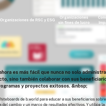
Organizaciones
Cons
Organizaciones de RSC y ESG
sin fines de lucro
Imp
ahora es más fácil que nunca no solo administra
cto, sino también colaborar con sus beneficiari
rogramas y proyectos exitosos. &nbsp;
iteboards de b.world para educar a sus beneficiarios sobre 
a del cambio y un marco de resultados efectivos. Y utilice l