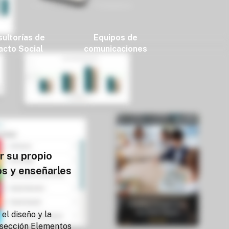
ultorías de
Equipos de
acto Social
comunicaciones
r su propio
os y enseñarles
el diseño y la
a sección Elementos