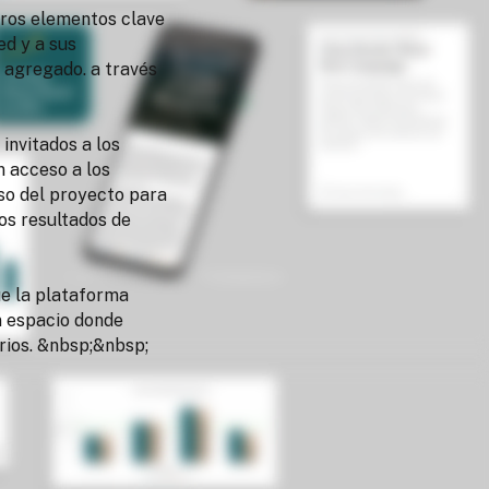
otros elementos clave
ed y a sus
o agregado. a través
invitados a los
n acceso a los
so del proyecto para
os resultados de
ue la plataforma
n espacio donde
arios. &nbsp;&nbsp;