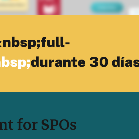
nbsp;full-
bsp;
durante 30 días
t for SPOs