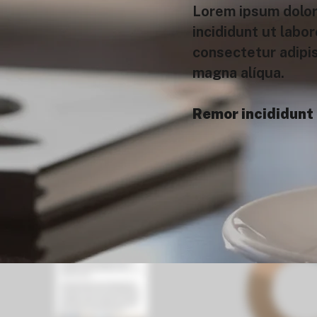
Lorem ipsum dolor 
incididunt ut labo
consectetur adipis
magna alíqua.
Remor incididunt 